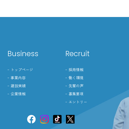
Business
Recruit
-
トップページ
-
採用情報
-
事業内容
-
働く環境
-
建設実績
-
先輩の声
-
企業情報
-
募集要項
-
エントリー